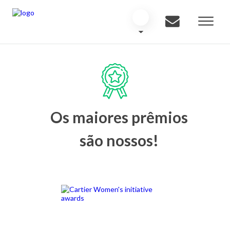
Os maiores prêmios
são nossos!