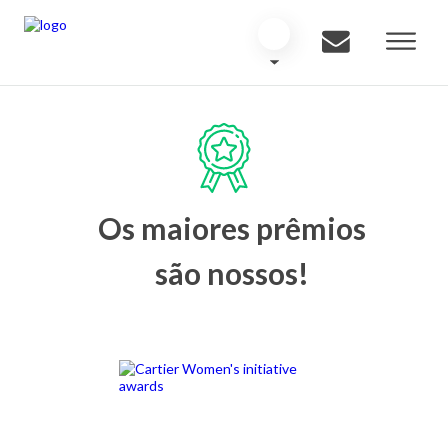
Os maiores prêmios
são nossos!