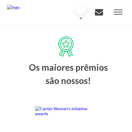
Os maiores prêmios
são nossos!