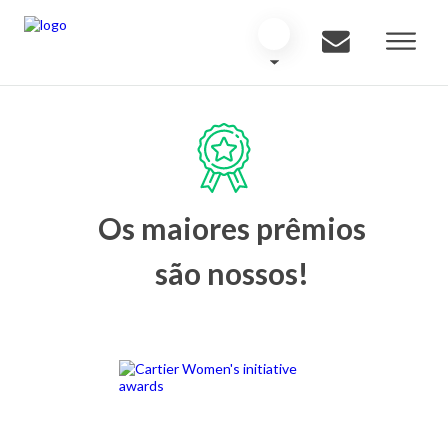
Os maiores prêmios
são nossos!