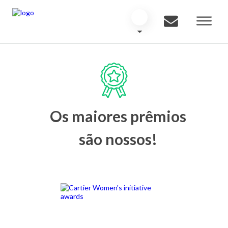
Os maiores prêmios
são nossos!