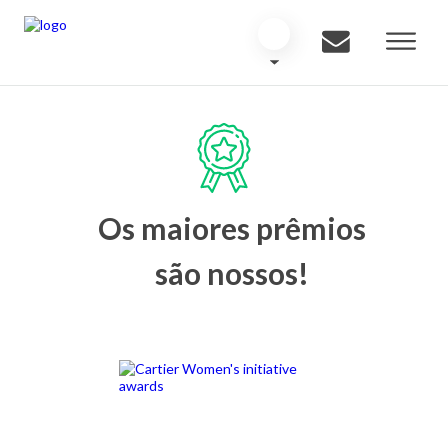
Os maiores prêmios
são nossos!