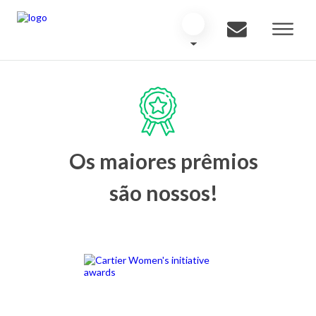
Os maiores prêmios
são nossos!