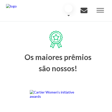
Os maiores prêmios
são nossos!