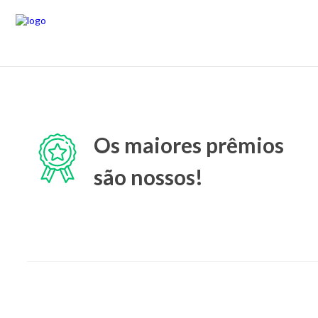
Os maiores prêmios
são nossos!