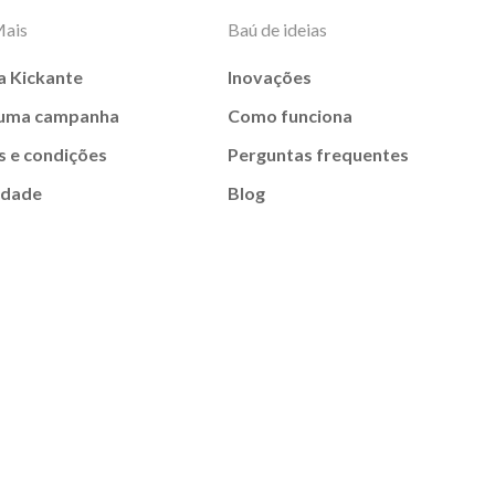
Mais
Baú de ideias
a Kickante
Inovações
 uma campanha
Como funciona
 e condições
Perguntas frequentes
idade
Blog