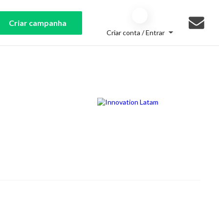
Criar campanha
Criar conta / Entrar