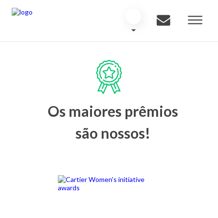
Os maiores prêmios
são nossos!