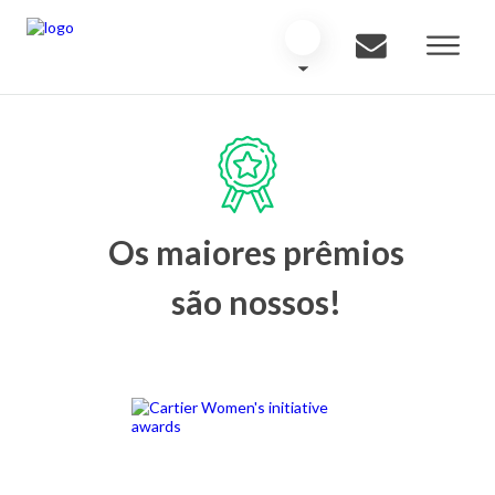
Os maiores prêmios
são nossos!