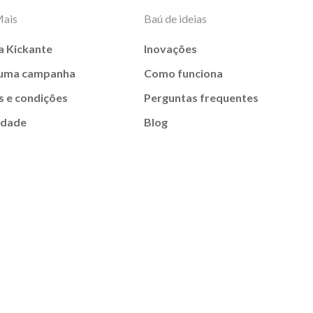
Mais
Baú de ideias
a Kickante
Inovações
 uma campanha
Como funciona
 e condições
Perguntas frequentes
idade
Blog