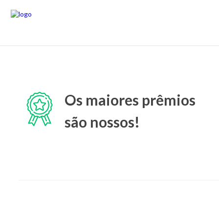
Os maiores prêmios
são nossos!