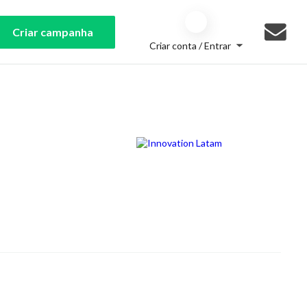
Criar campanha
Criar conta / Entrar