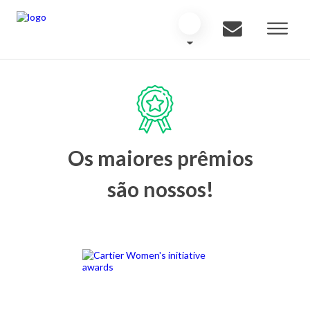
Os maiores prêmios
são nossos!