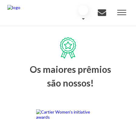
Os maiores prêmios
são nossos!