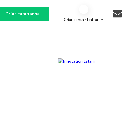
Criar campanha
Criar conta / Entrar