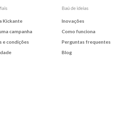
Mais
Baú de ideias
a Kickante
Inovações
 uma campanha
Como funciona
 e condições
Perguntas frequentes
idade
Blog