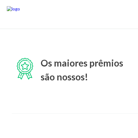
Os maiores prêmios
são nossos!