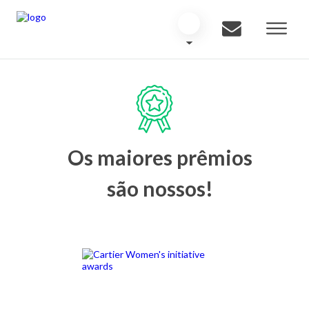
Os maiores prêmios
são nossos!