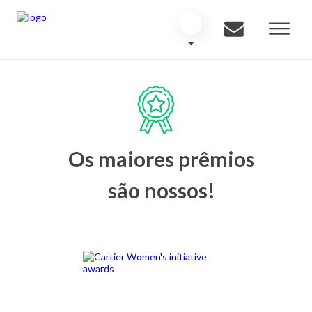
Os maiores prêmios
são nossos!