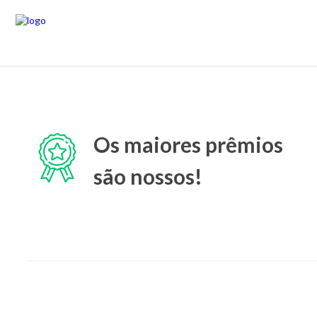
Os maiores prêmios
são nossos!