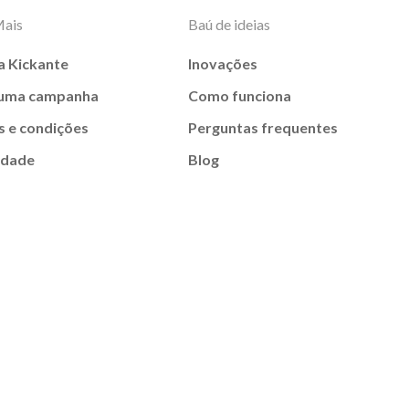
Mais
Baú de ideias
a Kickante
Inovações
 uma campanha
Como funciona
 e condições
Perguntas frequentes
idade
Blog