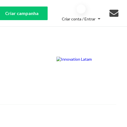
Criar campanha
Criar conta / Entrar