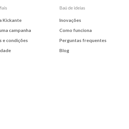
Mais
Baú de ideias
a Kickante
Inovações
 uma campanha
Como funciona
 e condições
Perguntas frequentes
idade
Blog