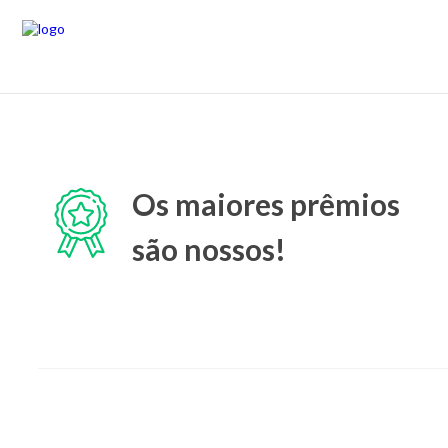
Os maiores prêmios
são nossos!