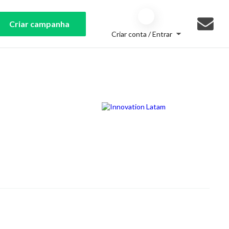
Criar campanha
Criar conta / Entrar