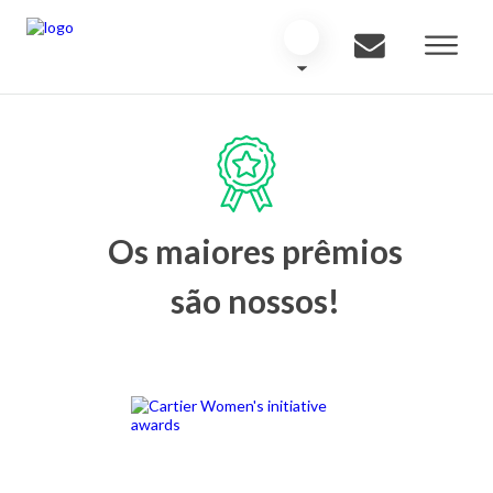
Os maiores prêmios
são nossos!