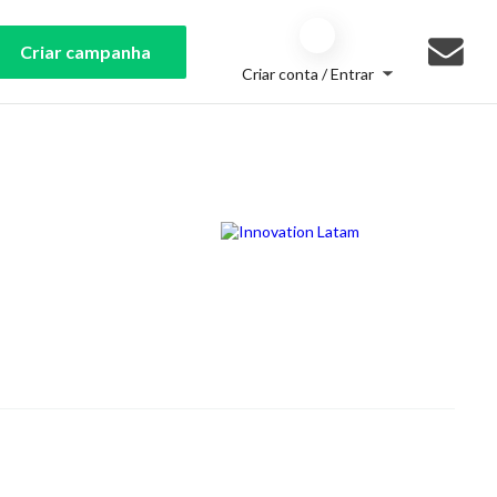
Criar campanha
Criar conta / Entrar