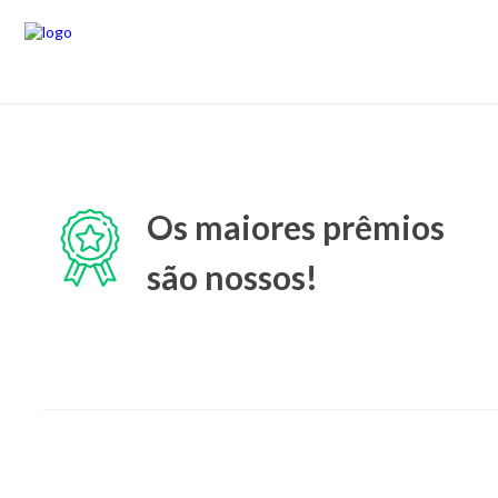
Os maiores prêmios
são nossos!