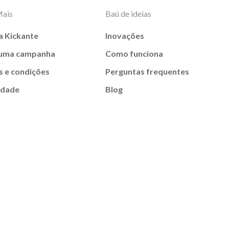
Mais
Baú de ideias
a Kickante
Inovações
 uma campanha
Como funciona
 e condições
Perguntas frequentes
idade
Blog