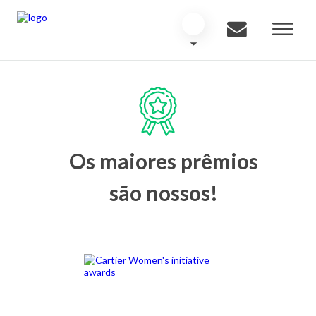
Os maiores prêmios
são nossos!