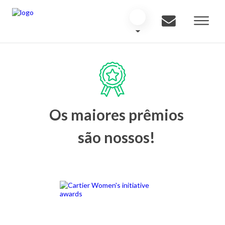
Os maiores prêmios
são nossos!