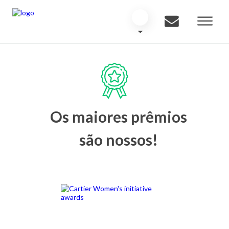
Os maiores prêmios
são nossos!