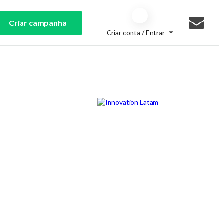
Criar campanha
Criar conta / Entrar