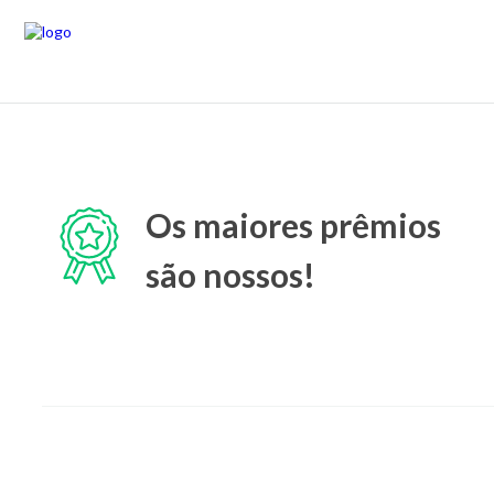
Os maiores prêmios
são nossos!