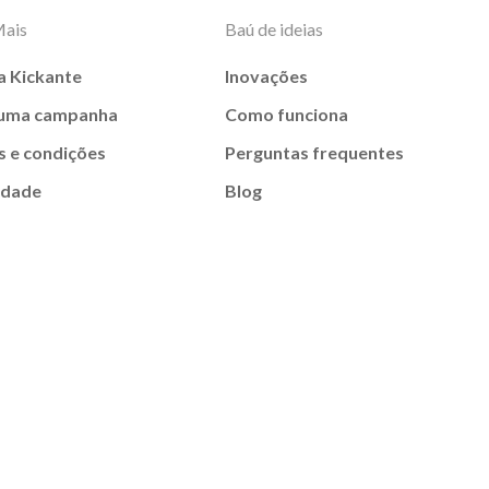
Mais
Baú de ideias
a Kickante
Inovações
 uma campanha
Como funciona
 e condições
Perguntas frequentes
idade
Blog