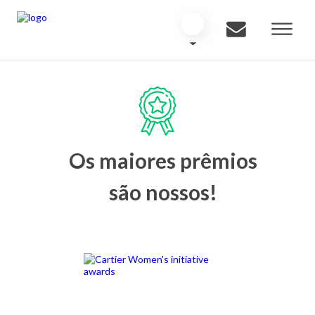
Os maiores prêmios
são nossos!