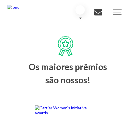
Os maiores prêmios
são nossos!