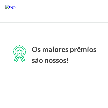
Os maiores prêmios
são nossos!