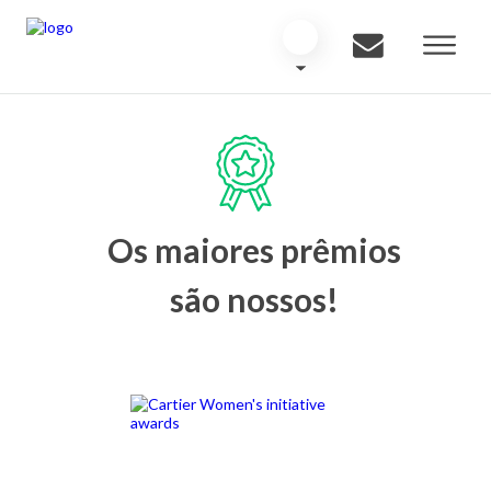
Os maiores prêmios
são nossos!