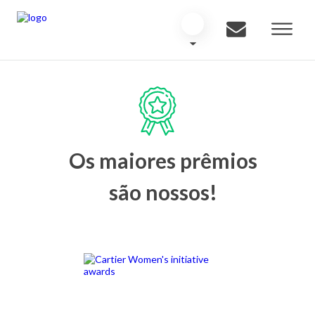
Os maiores prêmios
são nossos!