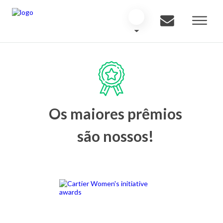
Os maiores prêmios
são nossos!