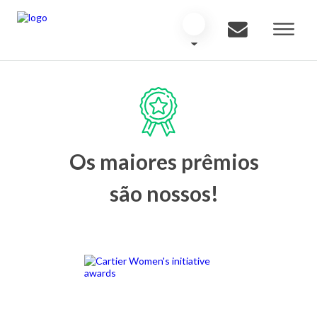
Os maiores prêmios
são nossos!