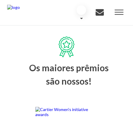
Os maiores prêmios
são nossos!