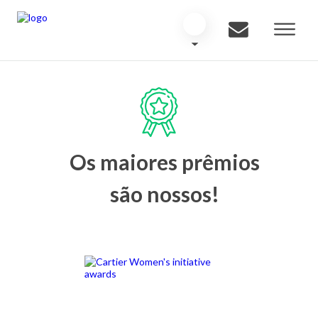
Os maiores prêmios
são nossos!