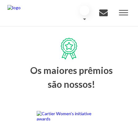
Os maiores prêmios
são nossos!