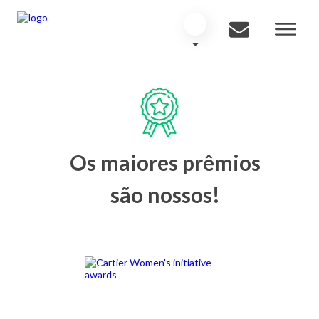
Os maiores prêmios
são nossos!