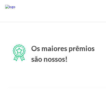
Os maiores prêmios
são nossos!