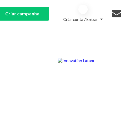
Criar campanha
Criar conta / Entrar