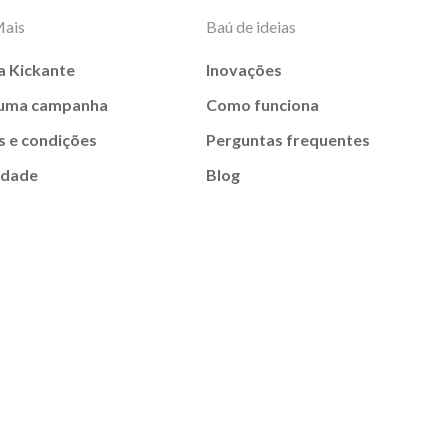
Mais
Baú de ideias
a Kickante
Inovações
 uma campanha
Como funciona
 e condições
Perguntas frequentes
idade
Blog