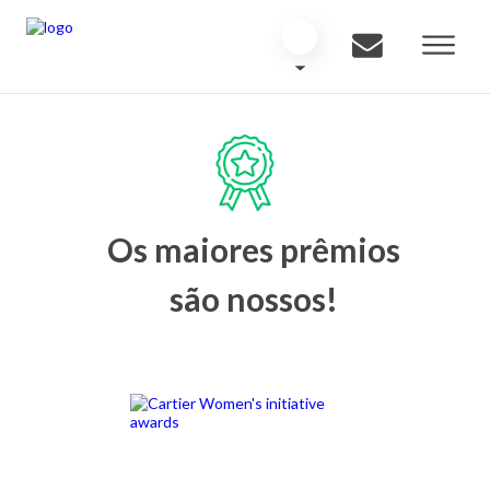
Os maiores prêmios
são nossos!