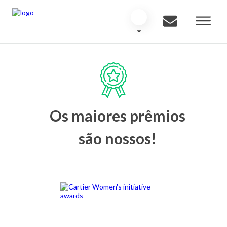
Os maiores prêmios
são nossos!