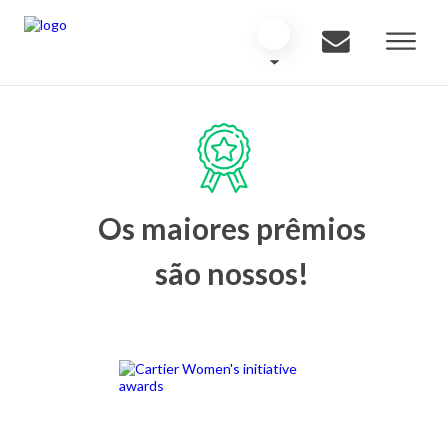
Os maiores prêmios
são nossos!