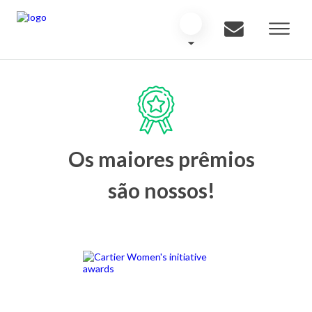
Os maiores prêmios
são nossos!