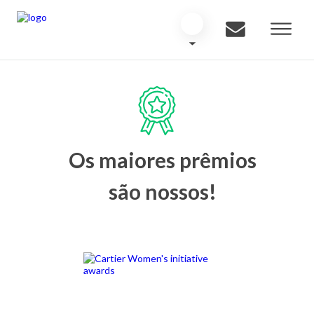
Os maiores prêmios
são nossos!