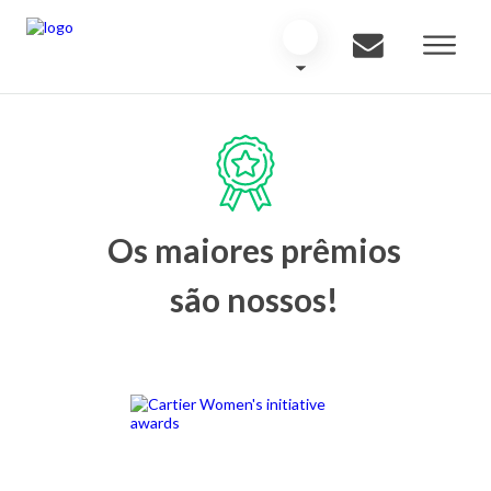
Os maiores prêmios
são nossos!