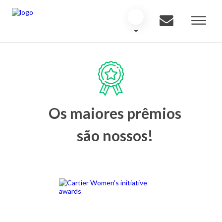
Os maiores prêmios
são nossos!