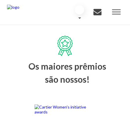
Os maiores prêmios
são nossos!