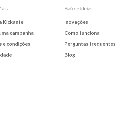
Mais
Baú de ideias
a Kickante
Inovações
 uma campanha
Como funciona
 e condições
Perguntas frequentes
idade
Blog