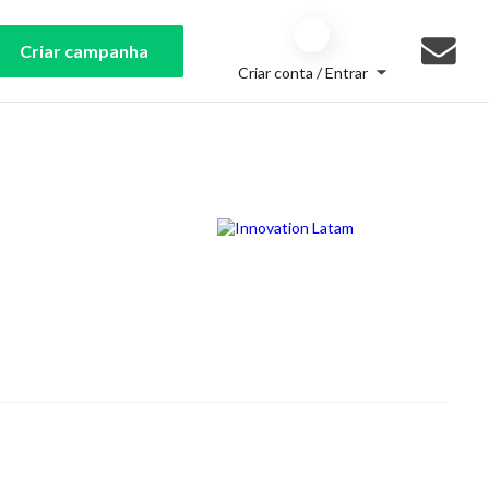
Criar campanha
Criar conta / Entrar