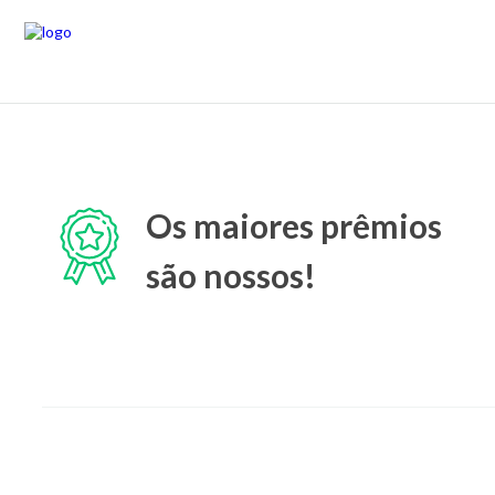
Os maiores prêmios
são nossos!