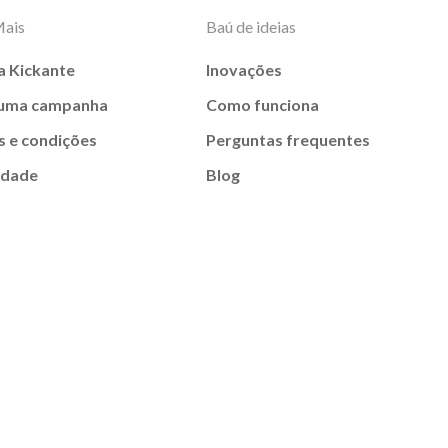
Mais
Baú de ideias
a Kickante
Inovações
 uma campanha
Como funciona
 e condições
Perguntas frequentes
idade
Blog