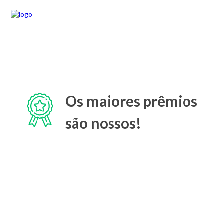
Os maiores prêmios
são nossos!