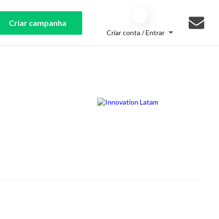
Criar campanha
Criar conta / Entrar