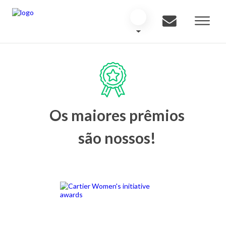
Os maiores prêmios
são nossos!