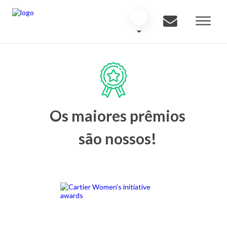
Os maiores prêmios
são nossos!