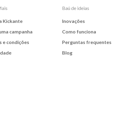
Mais
Baú de ideias
a Kickante
Inovações
 uma campanha
Como funciona
 e condições
Perguntas frequentes
idade
Blog