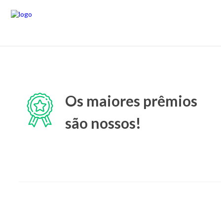
Os maiores prêmios
são nossos!