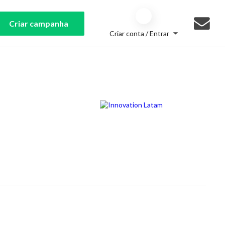
Criar campanha
Criar conta / Entrar